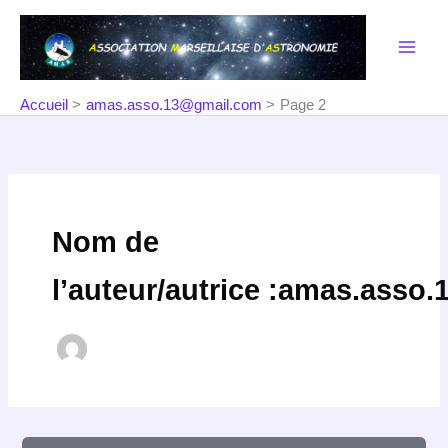
Aller
au
contenu
Accueil
amas.asso.13@gmail.com
Page 2
Nom de
l’auteur/autrice :amas.asso