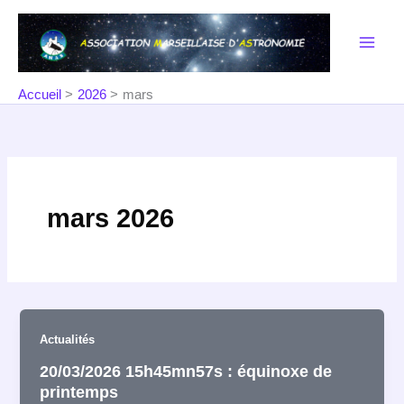
Aller
au
contenu
Accueil
2026
mars
mars 2026
Actualités
20/03/2026 15h45mn57s : équinoxe de
printemps